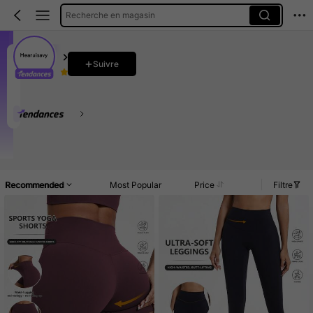
Recherche en magasin
Hearuisavy
Suivre
4.92
22K Suiveurs
160K Vendu récemment
89K Rachat
Augmentation du nombre d'ab
Ce magasin est sélectionné comme un
「Boutique tendance
Accueil
Article(s)
Promos
Commentaires
Recommended
Most Popular
Price
Filtre