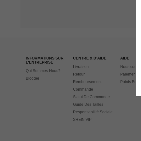
INFORMATIONS SUR
CENTRE & D'AIDE
AIDE
L'ENTREPRISE
Livraison
Nous contac
Qui Sommes-Nous?
Retour
Paiement
Blogger
Remboursement
Points Bonu
Commande
Statut De Commande
Guide Des Tailles
Responsabilité Sociale
SHEIN VIP