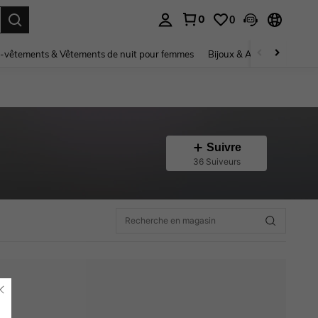
0
0
ouver. Press Enter to select.
-vêtements & Vêtements de nuit pour femmes
Bijoux & Accessoires pou
Suivre
36 Suiveurs