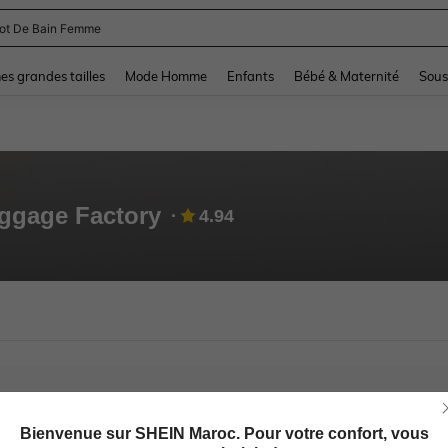
lot De Bain Femme
and down arrow keys to navigate search Dernière recherche and Rechercher et Tr
s grandes tailles
Mode Homme
Enfants
Bébé & Maternité
Sous
ggage Factory
4.94
Bienvenue sur SHEIN Maroc. Pour votre confort, vous