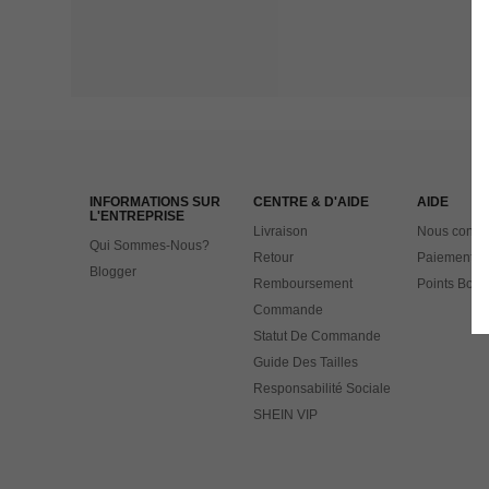
INFORMATIONS SUR
CENTRE & D'AIDE
AIDE
L'ENTREPRISE
Livraison
Nous contac
Qui Sommes-Nous?
Retour
Paiement
Blogger
Remboursement
Points Bonu
Commande
Statut De Commande
Guide Des Tailles
Responsabilité Sociale
SHEIN VIP