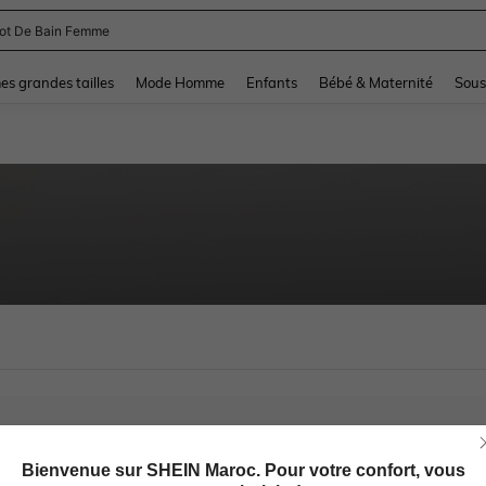
lot De Bain Femme
and down arrow keys to navigate search Dernière recherche and Rechercher et Tr
s grandes tailles
Mode Homme
Enfants
Bébé & Maternité
Sous
Bienvenue sur SHEIN Maroc. Pour votre confort, vous