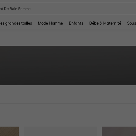
lot De Bain Femme
and down arrow keys to navigate search Dernière recherche and Rechercher et Tr
s grandes tailles
Mode Homme
Enfants
Bébé & Maternité
Sous