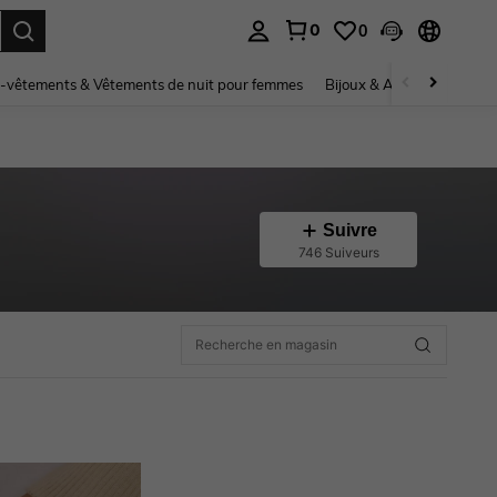
0
0
ouver. Press Enter to select.
-vêtements & Vêtements de nuit pour femmes
Bijoux & Accessoires pou
Suivre
746 Suiveurs