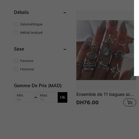
Détails
Géométrique
Métal texturé
Sexe
Femme
Homme
Gamme De Prix (MAD)
Ensemble de 11 bagues sculptées en forme de fleur de style vintage avec décoration en strass
Min:
Max:
OK
DH76.00