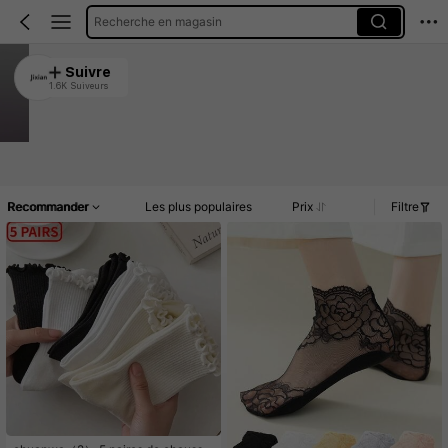
Recherche en magasin
Jixian
Suivre
1.6K Suiveurs
4.90
33K Vendu récemment
13K Rachat
Article(s)
Promos
Commentaires
Recommander
Les plus populaires
Prix
Filtre