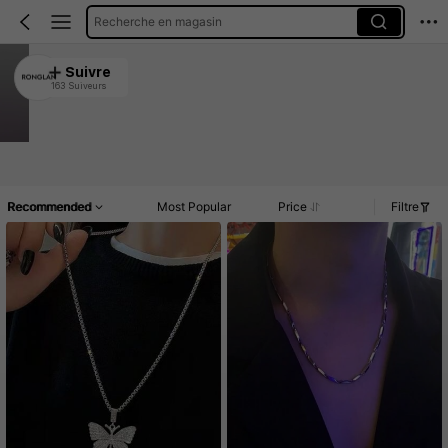
Recherche en magasin
RONGLAN
Suivre
163 Suiveurs
4.92
1.7K Vendu récemment
452 Rachat
Article(s)
Commentaires
Recommended
Most Popular
Price
Filtre