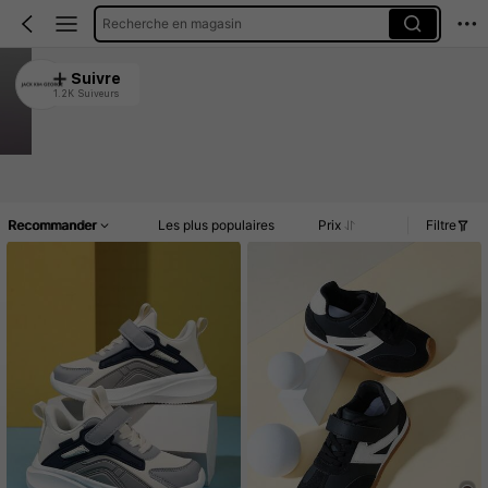
Recherche en magasin
JACK KIM GEORGE
Suivre
1.2K Suiveurs
4.96
Clients très fidèles
Créé il y a 1 an
11K Vendu récemment
Article(s)
Promos
Commentaires
Recommander
Les plus populaires
Prix
Filtre