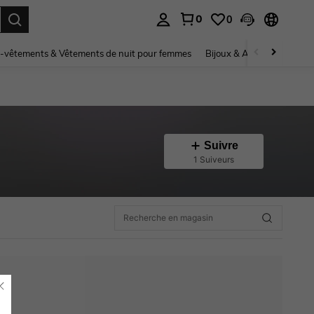
0
0
ouver. Press Enter to select.
-vêtements & Vêtements de nuit pour femmes
Bijoux & Accessoires pou
Suivre
1 Suiveurs