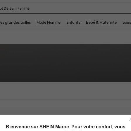
lot De Bain Femme
and down arrow keys to navigate search Dernière recherche and Rechercher et Tr
s grandes tailles
Mode Homme
Enfants
Bébé & Maternité
Sous
Bienvenue sur SHEIN Maroc. Pour votre confort, vous