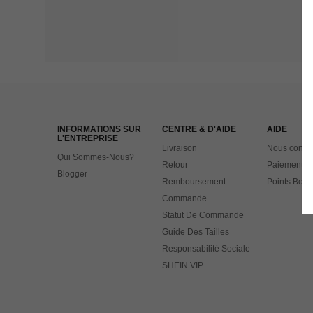
INFORMATIONS SUR
CENTRE & D'AIDE
AIDE
L'ENTREPRISE
Livraison
Nous contac
Qui Sommes-Nous?
Retour
Paiement
Blogger
Remboursement
Points Bonu
Commande
Statut De Commande
Guide Des Tailles
Responsabilité Sociale
SHEIN VIP