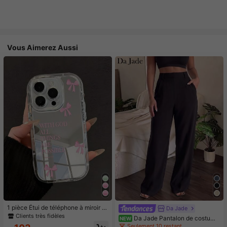
Vous Aimerez Aussi
1 pièce Étui de téléphone à miroir ro
Da Jade
se minimaliste, style fille avec motif
Clients très fidèles
Da Jade Pantalon de costume
NEW
nœud papillon, slogan religieux. Étu
élégant pour femme multicolore à t
Seulement 10 restant