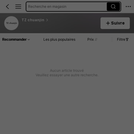
Recherche en magasin
TZ chuanjin
Suivre
Recommander
Les plus populaires
Prix
Filtre
Aucun article trouvé
Veuillez essayer une autre recherche.