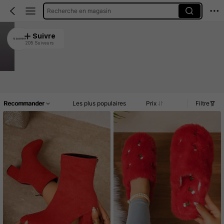
Recherche en magasin
TZ DACHENF
Suivre
205 Suiveurs
4.89
683 Vendu récemment
235 Rachat
Article(s)
Promos
Commentaires
Recommander
Les plus populaires
Prix
Filtre