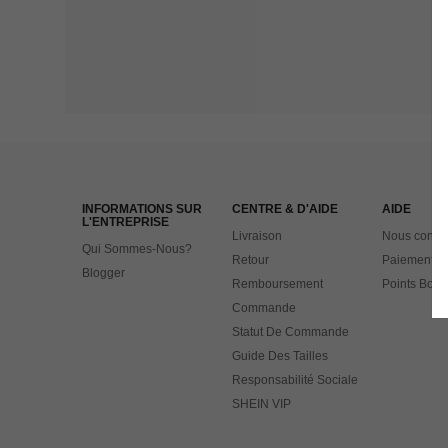
INFORMATIONS SUR
CENTRE & D'AIDE
AIDE
L'ENTREPRISE
Livraison
Nous contac
Qui Sommes-Nous?
Retour
Paiement
Blogger
Remboursement
Points Bonu
Commande
Statut De Commande
Guide Des Tailles
Responsabilité Sociale
SHEIN VIP