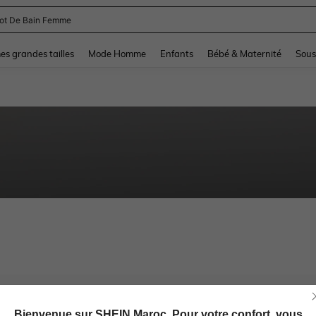
lot De Bain Femme
and down arrow keys to navigate search Dernière recherche and Rechercher et Tr
s grandes tailles
Mode Homme
Enfants
Bébé & Maternité
Sous
Bienvenue sur SHEIN Maroc. Pour votre confort, vous