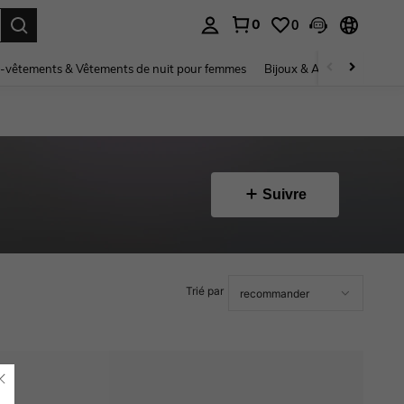
0
0
ouver. Press Enter to select.
-vêtements & Vêtements de nuit pour femmes
Bijoux & Accessoires pou
Suivre
Trié par