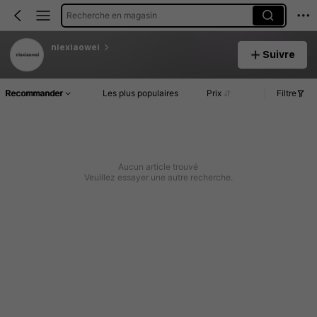
Recherche en magasin
niexiaowei
Suivre
Recommander
Les plus populaires
Prix
Filtre
Aucun article trouvé
Veuillez essayer une autre recherche.