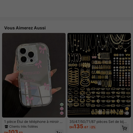
Vous Aimerez Aussi
1 pièce Étui de téléphone à miroir ro
35/47/50/71/87 pièces Set de bijou
135
se minimaliste, style fille avec motif
x style bohème, comprenant des bo
Clients très fidèles
DH
.67
-2%
nœud papillon, slogan religieux. Étu
ucles d'oreilles, colliers, bagues, br
103
DH
.53