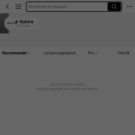
Recherche en magasin
HENG FEI
Suivre
2 Suiveurs
4.89
Accueil
Article(s)
Commentaires
Recommander
Les plus populaires
Prix
Filtre
Aucun article trouvé
Veuillez essayer une autre recherche.