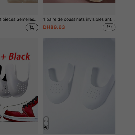
ives pour talons hauts - Coussinets antidérapants et respirants, inserts de semelle de chaussure épaissis, coussinets antidérapants résistants à l'usure, semelles, convient pour la marche quotidienne et le port des femmes, coussinets pour l'avant du pied
1 paire de coussinets invisibles antidérapants pour l'avant-pied des sandales, semelles intérieures ultra-douces demi-taille pour talons hauts pour femmes, coussinets de soulagement de la pression pour l'avant-pied
DH89.63