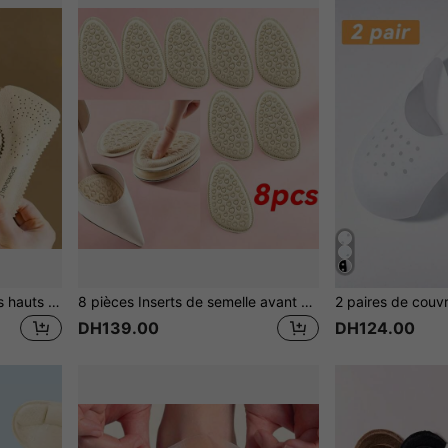
1 paire de sandales à talons hauts pour femmes, longueur 7/10, auto-adhésives, absorbantes de transpiration, antidérapantes, respirantes, semelles souples d'été
8 pièces Inserts de semelle avant à demi-paume antidérapants, anti-friction et anti-douleur, doux, pour chaussures à talons hauts pour femmes, motif cœur
DH139.00
DH124.00