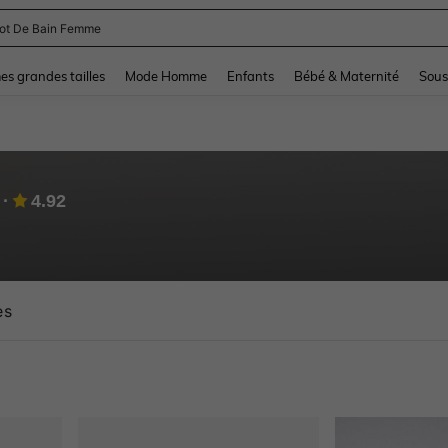
and down arrow keys to navigate search Dernière recherche and Rechercher et Tr
s grandes tailles
Mode Homme
Enfants
Bébé & Maternité
Sous
4.92
es