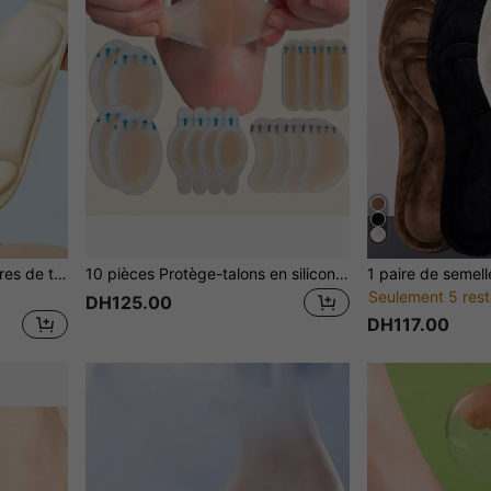
1 paire de semelles intérieures de talons hauts féminins, semelle souple adhésive pouvant être coupée pour femmes, talons hauts, escarpins et baskets pour hommes, été
10 pièces Protège-talons en silicone, anti-frottement confortable pour talons hauts, chaussures décontractées, chaussures de sport
Seulement 5 rest
DH125.00
DH117.00