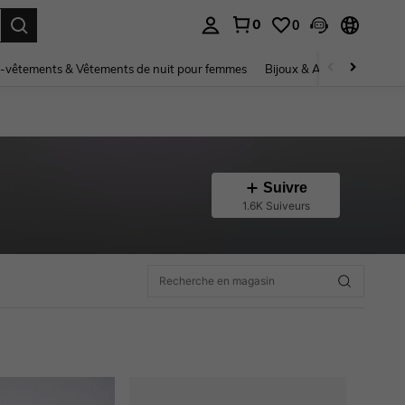
0
0
ouver. Press Enter to select.
-vêtements & Vêtements de nuit pour femmes
Bijoux & Accessoires pou
Suivre
1.6K Suiveurs