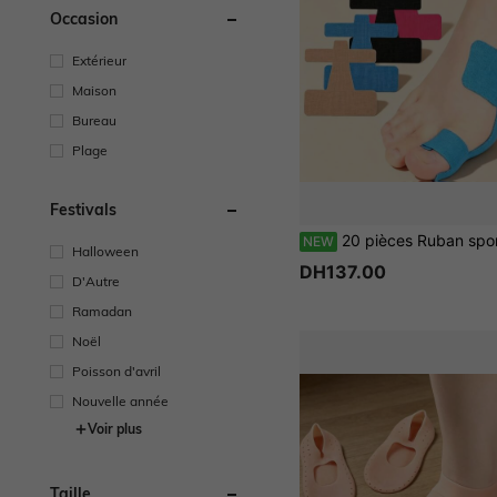
Occasion
Extérieur
Maison
Bureau
Plage
Festivals
20 pièces Ruban sportif de prévention des frottements des orteils, respirant, fait de matériau de bandage élastique, confortable et très e
NEW
Halloween
DH137.00
D'Autre
Ramadan
Noël
Poisson d'avril
Nouvelle année
Voir plus
Taille