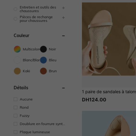
Entretien et outils des
chaussures
Pièces de rechange
pour chaussures
Couleur
Multicolore
Noir
Blanc/Blanche
Bleu
Kaki
Brun
Détails
DH124.00
Aucune
Rond
Fuzzy
Doublure en fourrure synth
étique
Plaque lumineuse