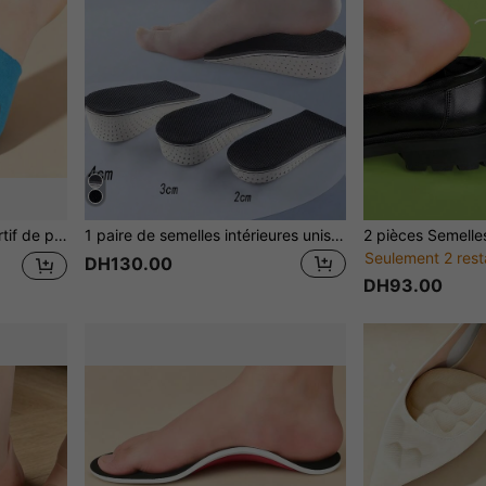
xtensible, convient pour le soutien du gros orteil
1 paire de semelles intérieures unisexes cachées augmentant la taille, insert non-fatiguant pour prévenir l'enfoncement des pieds
Seulement 2 rest
DH130.00
DH93.00