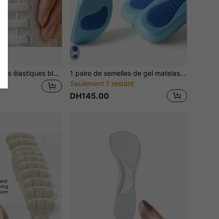
16 pièces/set Lacets élastiques blancs sans nœud, design élastique, convient aux chaussures de sport
1 paire de semelles de gel matelassées, insertions de chaussures confortables, coussinets de chaussures de sport et de course unisexes
Seulement 1 restant
DH145.00