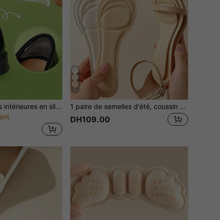
5
2 pièces Semelles intérieures en silicone souples et confortables pour femmes, coussinets de talon pour rallonger la pointure
1 paire de semelles d'été, coussin avant-pied auto-adhésif, respirant et anti-dérapant absorbant la transpiration, confortable pour les talons hauts et les chaussures 3/4
ant
DH109.00