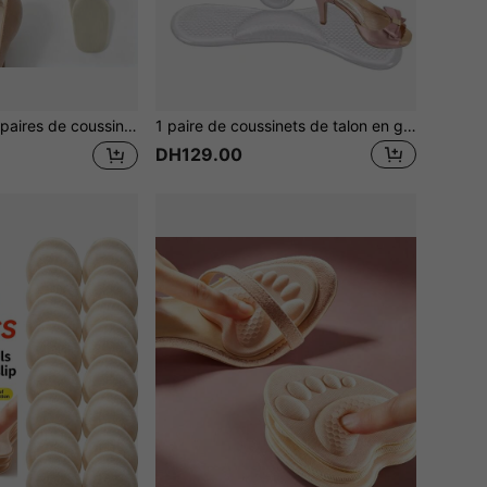
e talon antidérapants, convient pour les chaussures larges, ajustement élevé, unisexe, améliore l'ajustement et le confort des chaussures, empêche le glissement du talon et les ampoules, accessoires pour chaussures
1 paire de coussinets de talon en gel transparent pour femmes, semelles intérieures antidérapantes et anti-friction de 3/4 de longueur
DH129.00