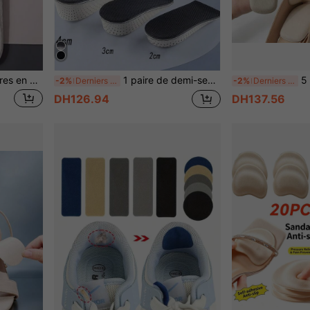
1 paire de semelles intérieures en peluche, chaudes pour l'hiver, unisexes, avec une base épaisse et douce, confortables et absorbantes, convenant à l'automne et à l'hiver
1 paire de demi-semelles invisibles augmentant la hauteur pour hommes et femmes, confortables, anti-fatigue et anti-affaissement, coussinets de rehaussement pour chaussures
5 paires de coussinets d
-2%
Derniers 3 jours
-2%
Derniers 3 jours
DH126.94
DH137.56