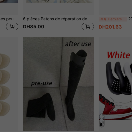
1 paire de semelles ultra-fines pour sandales, demi-pointure, fond souple, confortables, absorbantes de transpiration, respirantes, chaussures pour femmes, antidérapantes, pleine longueur, auto-adhésives, semelles 3/4
6 pièces Patchs de réparation de chaussures de sport, pour réparer la doublure endommagée, combler les trous et restaurer la zone du talon usée
20 pièces Semelles auto-adhés
-3%
Derniers 3 jours
DH85.00
DH201.63