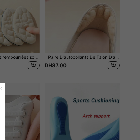
2 pièces Semelles rembourrées souples, coussinets anti-dérapants et anti-friction pour l'avant du pied, convenant aux talons hauts, toutes saisons
1 Paire D'autocollants De Talon D'aile 4d En Éponge Douce Et Confortable, Antidérapants, Anti-friction Et De Protection Des Pieds, Anti-chute Pour Talons Hauts
DH87.00