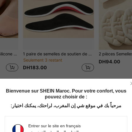
1 paire de chaussettes en silicone souple antidérapantes, couche protectrice résistante à l'usure à haute élasticité, soin des pieds réutilisable, trous respirants intégrés, convient aux femmes et aux hommes, applicable pour la peau sèche, les pieds secs, la peau rugueuse
1 paire de semelles de soutien de voûte plantaire durables et respirantes pour chaussures décontractées et chaussures de course sportives
Seulement 3 restant
DH94.00
DH183.00
Bienvenue sur SHEIN Maroc. Pour votre confort, vous
pouvez choisir de :
مرحباً بك في موقع شي إن المغرب، لراحتك، يمكنك اختيار:
Entrer sur le site en français