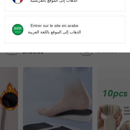
الذهاب إلى الموقع بالفرنسية
Entrer sur le site en arabe
الذهاب إلى الموقع باللغة العربية
1 paire de protecteurs d'orteils en silicone confortables, absorbant les chocs, imperméables, anti-friction, convenant pour les tongs et les sandales
10 pièces Tampons adhésifs double face anti-dérapants et anti-glissement pour fixer la languette de chaussure
NEW
DH91.00
DH99.00