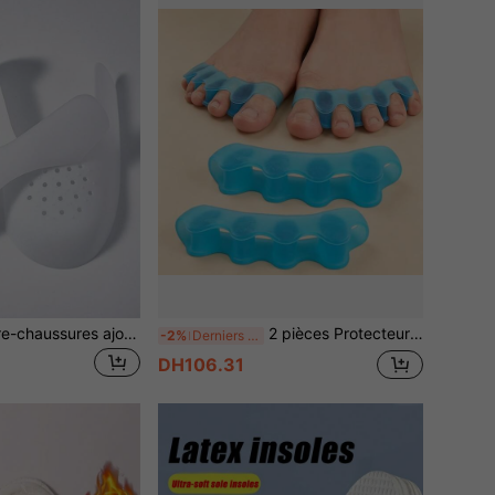
2 paires de couvre-chaussures ajourés, protecteur de chaussures de sport anti-plis
2 pièces Protecteurs d'orteils réutilisables doux et confortables, coussinets pour orteils
-2%
Derniers 3 jours
DH106.31