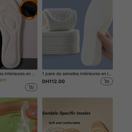
1 paire de semelles intérieures en peluche, chaudes pour l'hiver, unisexes, avec une base épaisse et douce, confortables et absorbantes, convenant à l'automne et à l'hiver
1 paire de semelles intérieures en latex doux, anti-fatigue pour un port prolongé, absorbant l'humidité et respirantes, semelle de chaussure ultra-douce, semelles intérieures unisexes pour chaussures décontracté
ant
DH112.00