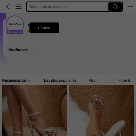
Recherche en magasin
StylishAura
Suivre
4.89
4.7K Suiveurs
6K Vendu récemment
956 Rachat
Ce magasin est sélectionné comme un
「Boutique tendance
Article(s)
Commentaires
Recommander
Les plus populaires
Prix
Filtre