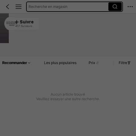
Recherche en magasin
shantoushibeierjiazhenzhishiyeyouxiangongsi
Suivre
417 Suiveurs
4.92
357 Vendu récemment
1.9K Rachat
Article(s)
Commentaires
Recommander
Les plus populaires
Prix
Filtre
Aucun article trouvé
Veuillez essayer une autre recherche.