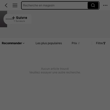
Recherche en magasin
RONGXINBAGS
Suivre
1 Suiveurs
5.00
Article(s)
Commentaires
Recommander
Les plus populaires
Prix
Filtre
Aucun article trouvé
Veuillez essayer une autre recherche.