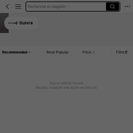
Recherche en magasin
kaiteng
Suivre
5.00
Article(s)
Commentaires
Recommended
Most Popular
Price
Filtre
Aucun article trouvé
Veuillez essayer une autre recherche.