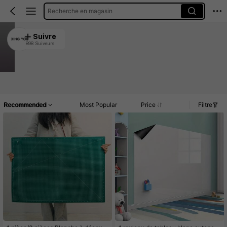
Recherche en magasin
XING YOU
Suivre
898 Suiveurs
4.88
14K Vendu récemment
2.3K Rachat
Article(s)
Commentaires
Recommended
Most Popular
Price
Filtre