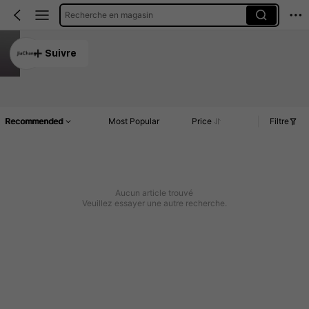
Recherche en magasin
JiaChang
Suivre
5.00
Article(s)
Commentaires
Recommended
Most Popular
Price
Filtre
Aucun article trouvé
Veuillez essayer une autre recherche.