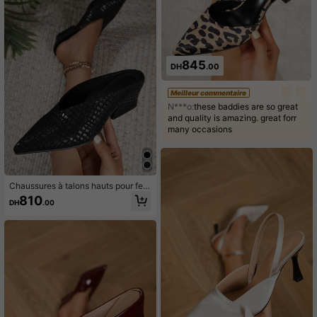
845
DH
.00
Meilleur commentaire
N***o:
these baddies are so great
and quality is amazing. great forr
many occasions
Chaussures à talons hauts pour fem
mes, coupe large, mode automne/hi
810
DH
.00
ver, bout pointu, découpe profonde,
talon épais asymétrique, mules élég
antes et confortables, texture pierr
e, noir, dos ouvert, convient pour les
rassemblements et fêtes quotidiens
en intérieur/extérieur