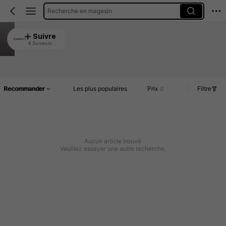
Recherche en magasin
YUANHUI111
Suivre
4 Suiveurs
5.00
Article(s)
Commentaires
Recommander
Les plus populaires
Prix
Filtre
Aucun article trouvé
Veuillez essayer une autre recherche.