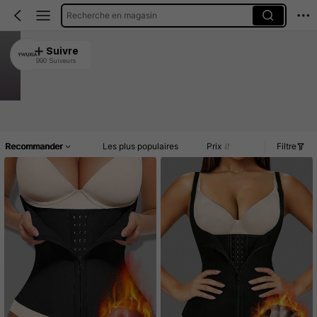
Recherche en magasin
YWUXIA
Suivre
990 Suiveurs
4.75
26K Vendu récemment
1.6K Rachat
Article(s)
Promos
Commentaires
Recommander
Les plus populaires
Prix
Filtre