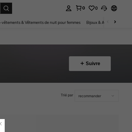
0
0
ouver. Press Enter to select.
-vêtements & Vêtements de nuit pour femmes
Bijoux & Accessoires pou
Suivre
Trié par