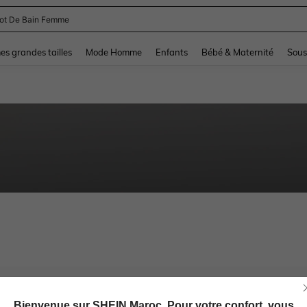
lot De Bain Femme
and down arrow keys to navigate search Dernière recherche and Rechercher et Tr
s grandes tailles
Mode Homme
Enfants
Bébé & Maternité
Sous
Bienvenue sur SHEIN Maroc. Pour votre confort, vous