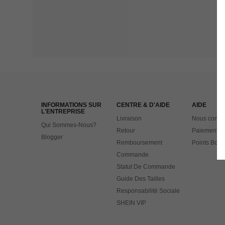
INFORMATIONS SUR
CENTRE & D'AIDE
AIDE
L'ENTREPRISE
Livraison
Nous contac
Qui Sommes-Nous?
Retour
Paiement
Blogger
Remboursement
Points Bonu
Commande
Statut De Commande
Guide Des Tailles
Responsabilité Sociale
SHEIN VIP