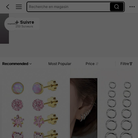
Recherche en magasin
HUAJINSHIPIN
Suivre
253 Suiveurs
4.77
14K Vendu récemment
645 Rachat
Article(s)
Promos
Commentaires
Recommended
Most Popular
Price
Filtre