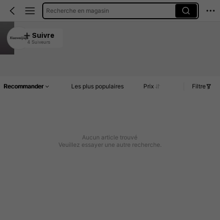
Recherche en magasin
Xiaoweijiaju
Suivre
4 Suiveurs
4.96
Article(s)
Commentaires
Recommander
Les plus populaires
Prix
Filtre
Aucun article trouvé
Veuillez essayer une autre recherche.