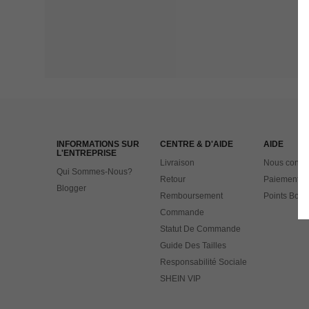
INFORMATIONS SUR
CENTRE & D'AIDE
AIDE
L'ENTREPRISE
Livraison
Nous contac
Qui Sommes-Nous?
Retour
Paiement
Blogger
Remboursement
Points Bonu
Commande
Statut De Commande
Guide Des Tailles
Responsabilité Sociale
SHEIN VIP