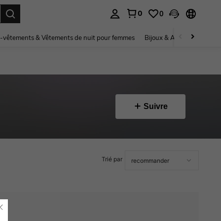
0
0
ouver. Press Enter to select.
-vêtements & Vêtements de nuit pour femmes
Bijoux & Accessoires pou
Suivre
Trié par