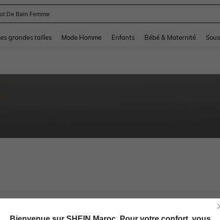
lot De Bain Femme
and down arrow keys to navigate search Dernière recherche and Rechercher et Tr
s grandes tailles
Mode Homme
Enfants
Bébé & Maternité
Sous
Bienvenue sur SHEIN Maroc. Pour votre confort, vous