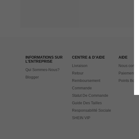
INFORMATIONS SUR
CENTRE & D'AIDE
AIDE
L'ENTREPRISE
Livraison
Nous contac
Qui Sommes-Nous?
Retour
Paiement
Blogger
Remboursement
Points Bonu
Commande
Statut De Commande
Guide Des Tailles
Responsabilité Sociale
SHEIN VIP