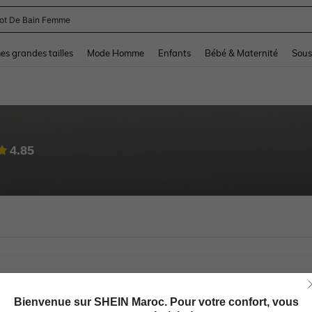
lot De Bain Femme
and down arrow keys to navigate search Dernière recherche and Rechercher et Tr
s grandes tailles
Mode Homme
Enfants
Bébé & Maternité
Sous
4.85
Bienvenue sur SHEIN Maroc. Pour votre confort, vous