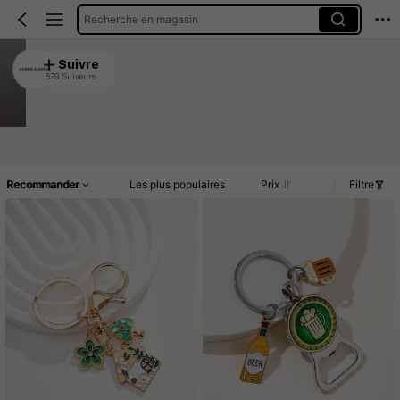
Recherche en magasin
HUIMIN KUNHUA
Suivre
579 Suiveurs
4.94
6.9K Vendu récemment
1.7K Rachat
Article(s)
Commentaires
Recommander
Les plus populaires
Prix
Filtre