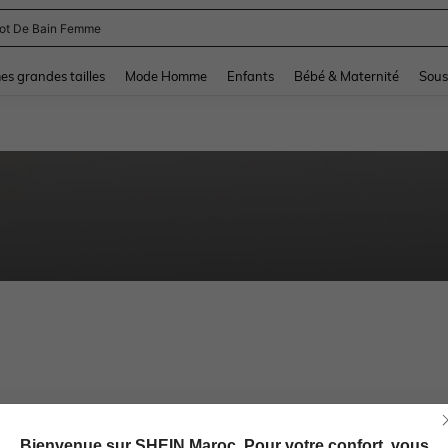
lot De Bain Femme
and down arrow keys to navigate search Dernière recherche and Rechercher et Tr
s grandes tailles
Mode Homme
Enfants
Bébé & Maternité
Sous
Bienvenue sur SHEIN Maroc. Pour votre confort, vous