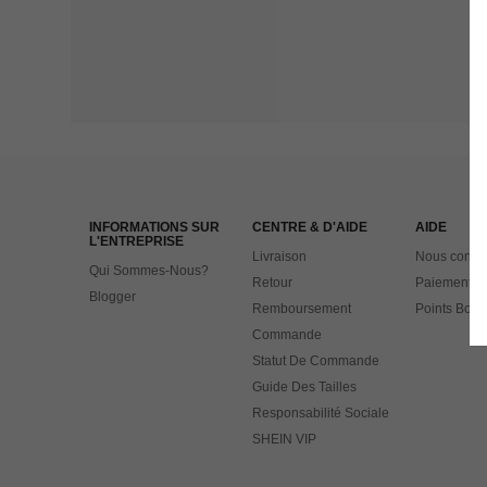
INFORMATIONS SUR
CENTRE & D'AIDE
AIDE
L'ENTREPRISE
Livraison
Nous contac
Qui Sommes-Nous?
Retour
Paiement
Blogger
Remboursement
Points Bonu
Commande
Statut De Commande
Guide Des Tailles
Responsabilité Sociale
SHEIN VIP