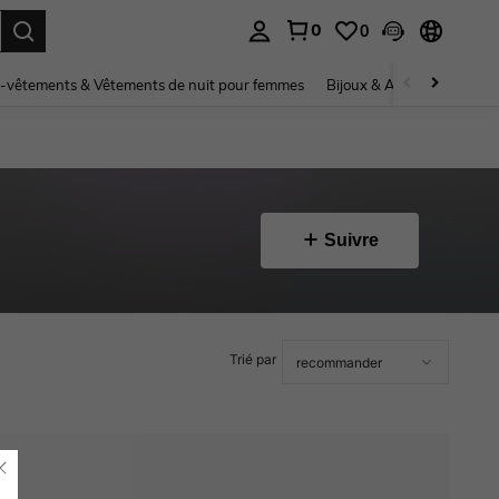
0
0
ouver. Press Enter to select.
-vêtements & Vêtements de nuit pour femmes
Bijoux & Accessoires pou
Suivre
Trié par