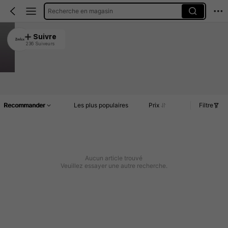
Recherche en magasin
Zmlcx
Suivre
236 Suiveurs
4.82
319 Rachat
Article(s)
Commentaires
Recommander
Les plus populaires
Prix
Filtre
Aucun article trouvé
Veuillez essayer une autre recherche.