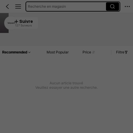
Recherche en magasin
taiyuan7
Suivre
127 Suiveurs
4.97
Article(s)
Commentaires
Recommended
Most Popular
Price
Filtre
Aucun article trouvé
Veuillez essayer une autre recherche.