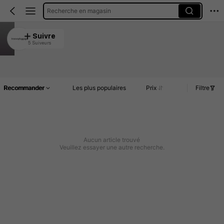
Recherche en magasin
Innowayluggage
Suivre
5 Suiveurs
4.93
Article(s)
Commentaires
Recommander
Les plus populaires
Prix
Filtre
Aucun article trouvé
Veuillez essayer une autre recherche.