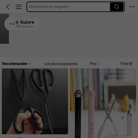
Recherche en magasin
MuYouli
Suivre
758 Suiveurs
4.91
12K Vendu récemment
2.3K Rachat
Article(s)
Commentaires
Recommander
Les plus populaires
Prix
Filtre