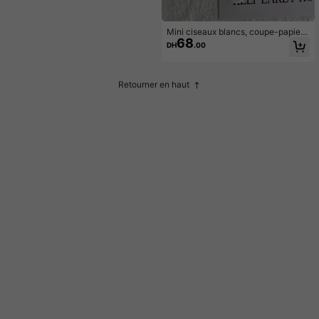
Mini ciseaux blancs, coupe-papier
68
portable en acier inoxydable, papet
DH
.00
erie artisanale, cadeau pour bureau
et école
Retourner en haut