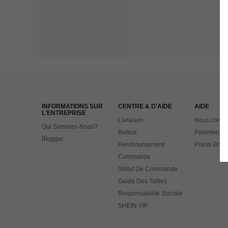
INFORMATIONS SUR
CENTRE & D'AIDE
AIDE
L'ENTREPRISE
Livraison
Nous contac
Qui Sommes-Nous?
Retour
Paiement
Blogger
Remboursement
Points Bonu
Commande
Statut De Commande
Guide Des Tailles
Responsabilité Sociale
SHEIN VIP