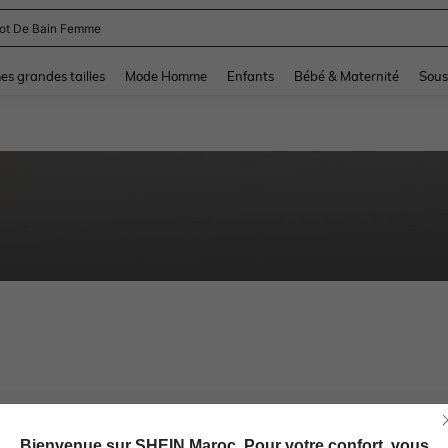
lot De Bain Femme
and down arrow keys to navigate search Dernière recherche and Rechercher et Tr
s grandes tailles
Mode Homme
Enfants
Bébé & Maternité
Sous
Bienvenue sur SHEIN Maroc. Pour votre confort, vous