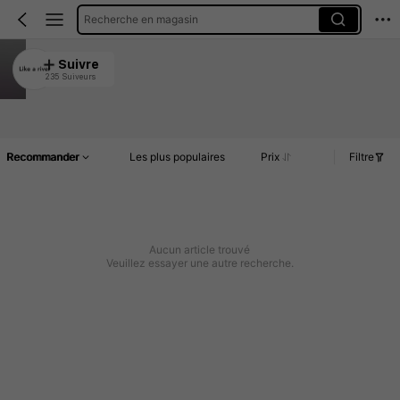
Recherche en magasin
Like a river
Suivre
235 Suiveurs
4.80
Article(s)
Commentaires
Recommander
Les plus populaires
Prix
Filtre
Aucun article trouvé
Veuillez essayer une autre recherche.