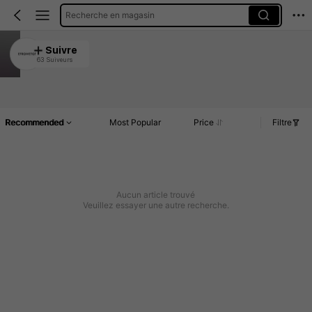
Recherche en magasin
EFRQWETQT
Suivre
63 Suiveurs
4.85
Article(s)
Commentaires
Recommended
Most Popular
Price
Filtre
Aucun article trouvé
Veuillez essayer une autre recherche.