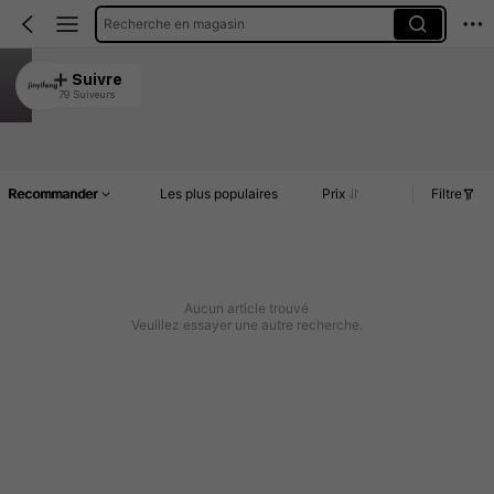
Recherche en magasin
jinyifeng
Suivre
79 Suiveurs
4.98
Article(s)
Commentaires
Recommander
Les plus populaires
Prix
Filtre
Aucun article trouvé
Veuillez essayer une autre recherche.