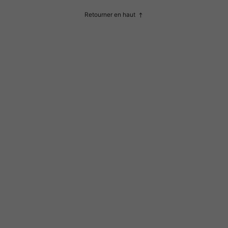
lastique PET transparent
Retourner en haut