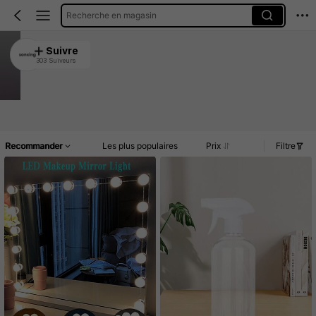
Recherche en magasin
sonxing
Suivre
303 Suiveurs
4.91
17K Vendu récemment
3.2K Rachat
Article(s)
Commentaires
Recommander
Les plus populaires
Prix
Filtre