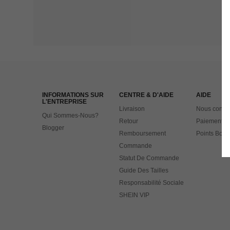
INFORMATIONS SUR
CENTRE & D'AIDE
AIDE
L'ENTREPRISE
Livraison
Nous contac
Qui Sommes-Nous?
Retour
Paiement
Blogger
Remboursement
Points Bonu
Commande
Statut De Commande
Guide Des Tailles
Responsabilité Sociale
SHEIN VIP