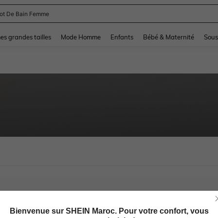
lot De Bain Femme
and down arrow keys to navigate search Dernière recherche and Rechercher et Tr
s grandes tailles
Mode Homme
Enfants
Bébé & Maternité
Sous
Bienvenue sur SHEIN Maroc. Pour votre confort, vous