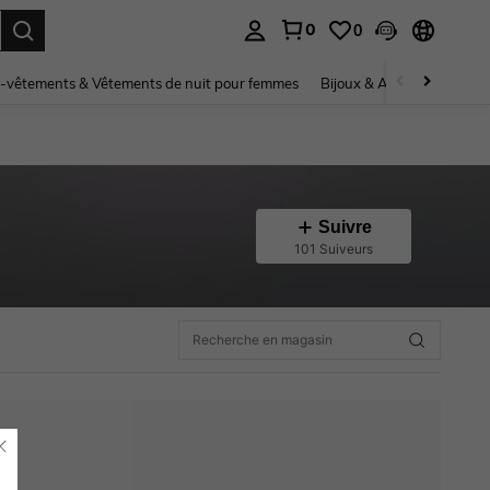
0
0
ouver. Press Enter to select.
-vêtements & Vêtements de nuit pour femmes
Bijoux & Accessoires pou
Suivre
101 Suiveurs