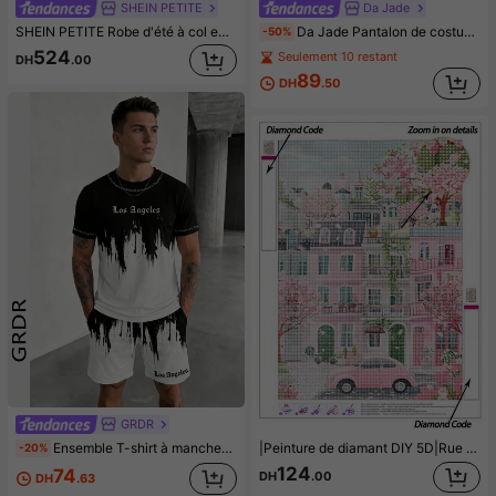
SHEIN PETITE
Da Jade
SHEIN PETITE Robe d'été à col en V avec imprimé floral aléatoire, manches courtes, longueur maxi, tenue pour femmes, petite taille
Da Jade Pantalon de costume élégant pour femme multicolore à taille haute plissé jambes larges, jambes droites drapées avec fermeture éclair cachée, pantalon de bureau affaires rendez-vous avec poches latérales
-50%
524
Seulement 10 restant
DH
.00
89
DH
.50
GRDR
Ensemble T-shirt à manches courtes et short pour hommes GRDR avec imprimé dégradé d'encre Los Angeles, tenue de sport décontractée d'été 2 pièces, confortable et respirant, style
|Peinture de diamant DIY 5D|Rue parisienne rose de rêve avec fleurs de cerisier & voiture vintage, kits de peinture de diamant, façades de bâtiments pastel, canopées florales abondantes. Peinture décorative faite à la main, créez votre propre art mural DIY, profitez du plaisir du travail manuel
-20%
124
74
DH
.00
DH
.63