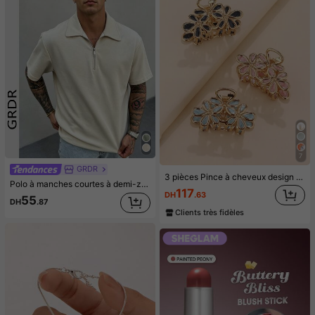
7
GRDR
3 pièces Pince à cheveux design floral pour le coiffage quotidien, convient pour le campus, les rendez-vous, les vacances, les voyages quotidiens, élégant, accessoires capillaires d'été pour femmes
Polo à manches courtes à demi-zip de couleur unie pour hommes GRDR, polyvalent et décontracté chic
117
DH
.63
55
DH
.87
Clients très fidèles