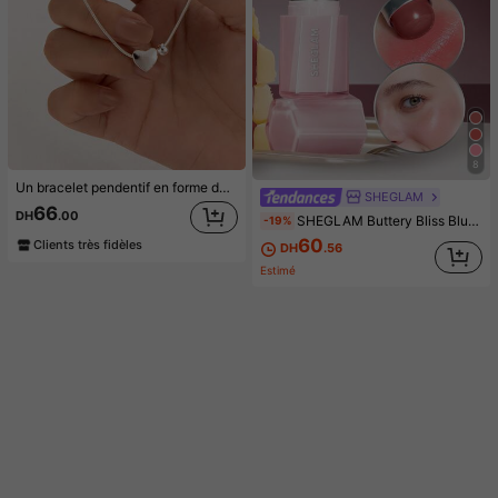
8
Un bracelet pendentif en forme de cœur de haute qualité avec un design de niche féminin, une simplicité personnalisée et un tempérament, un bracelet de mode polyvalent
SHEGLAM
66
DH
.00
SHEGLAM Buttery Bliss Blush En Stick-Painted Peony Rouge Marque De Beauté CosméTique Maquillage Pour Femmes Et Filles
-19%
60
Clients très fidèles
DH
.56
Estimé