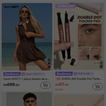
SHEGLAM
Swim SPRTY
SHEGLAM Double Dot Tampon Teinte Taches De Rousseur Et Stylo-Fawn Marque De Beauté CosméTique Maquillage Pour Femmes Et Filles
Swim SPRTY 1 pièce Maillot de bain une pièce pour femme avec col blocs de couleurs et ourlet froncé, pour les vacances d'été à la plage
-5%
57
699
DH
.00
DH
.00
Estimé