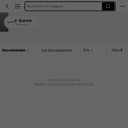
Recherche en magasin
IgniteCo
Suivre
9 Suiveurs
4.92
Article(s)
Commentaires
Recommander
Les plus populaires
Prix
Filtre
Aucun article trouvé
Veuillez essayer une autre recherche.