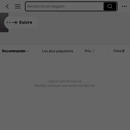
Recherche en magasin
fa er man
Suivre
4.94
Article(s)
Commentaires
Recommander
Les plus populaires
Prix
Filtre
Aucun article trouvé
Veuillez essayer une autre recherche.