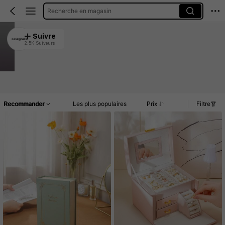
Recherche en magasin
casegrace
Suivre
2.5K Suiveurs
4.91
20K Vendu récemment
3.5K Rachat
Article(s)
Promos
Commentaires
Recommander
Les plus populaires
Prix
Filtre