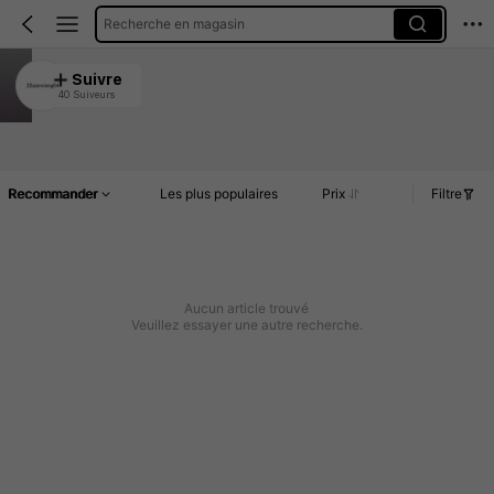
Recherche en magasin
ZZqianxiang04
Suivre
40 Suiveurs
4.94
Article(s)
Commentaires
Recommander
Les plus populaires
Prix
Filtre
Aucun article trouvé
Veuillez essayer une autre recherche.