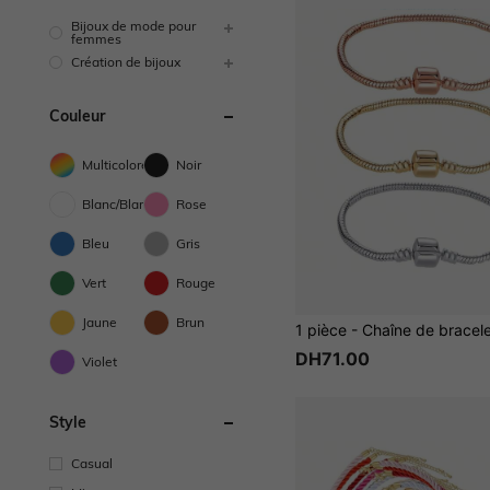
Bijoux de mode pour
femmes
Création de bijoux
Couleur
Multicolore
Noir
Blanc/Blanche
Rose
Bleu
Gris
Vert
Rouge
Jaune
Brun
DH71.00
Violet
Style
Casual