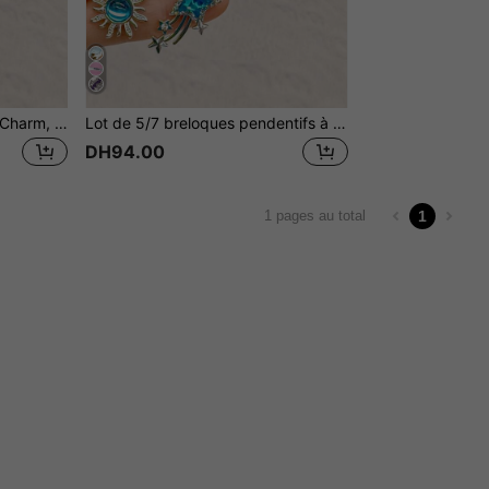
12 pièces Perles pendentif Charm, Style Y2K Papillon, Nuage, Étoile, Soleil, Cœur, Lune, Couronne Charms pour la fabrication de bijoux DIY, Collier, Boucles d'oreilles, Bracelet, Accessoires de porte-clés, Cadeau parfait et port quotidien
Lot de 5/7 breloques pendentifs à la mode style années 2000 : breloques papillon, croix, étoile, ange, cœur, pour la fabrication de bijoux, colliers, boucles d'oreilles, bracelets, porte-clés, idéales pour un usage quotidien ou comme cadeau.
DH94.00
1
1 pages au total