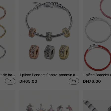
1 pièce - Chaîne de bracelet de base minimaliste et à la mode en cuivre de 19 cm x 3 mm, motif de pilier carré pour DIY de perles
1 pièce Pendentif porte-bonheur avec perles mobiles, idéal pour les bracelets, les bijoux pour femmes, les accessoires de DIY, les bracelets de cheville, l'artisanat et les vacances
DH65.00
DH76.00