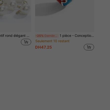
10 pièces Pendentif rond élégant et minimaliste en perle ABS factice. Accessoire de bijouterie DIY pour femmes (collier, bracelet, boucles d'oreilles, charm de sac). Idéal pour le port au bureau
1 pièce - Conception de puzzle en forme de cœur mignon et coloré avec des perles en alliage, utilisé pour bracelet, collier, matériel accessoire pour la fabrication de bijoux faits à la main
-25%
Dernières 8 heures
Seulement 10 restant
DH47.25