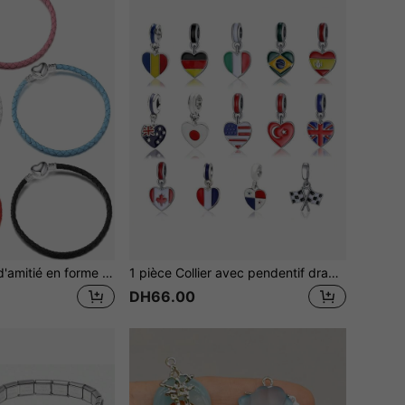
1 pièce Bracelet d'amitié en forme de cœur tressé fait à la main. Chaîne de base . Parfait pour les couples, les meilleurs amis. Kit de fabrication de bracelets DIY pour la Saint-Valentin, les mamans, la Fête des Mères, cadeau
1 pièce Collier avec pendentif drapeau national, 14 styles au choix, accessoire de bijouterie DIY pour femmes, élégant et tendance, idéal pour le port ou en cadeau
DH66.00