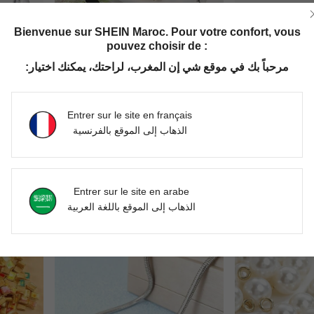
Bienvenue sur SHEIN Maroc. Pour votre confort, vous
pouvez choisir de :
مرحباً بك في موقع شي إن المغرب، لراحتك، يمكنك اختيار:
Entrer sur le site en français
الذهاب إلى الموقع بالفرنسية
1 pièce Pendentif Charm Série Océan, Coquillage Bleu, Étoile de Mer, Pendentif Perle Tortue, Crabe, Queue de Poisson, Pendentif Coquillage, Convient pour Bracelets DIY, Colliers, Fabrication de Bijoux, Amulettes, Artisanat, Boucles d'Oreilles, Porte-Clés, Bracelets de Cheville, Breloques de Collier, Breloques de Sac
5 pièces/10 pièces Pendentif en alliage de méduses liquides, convient pour collier, bracelet, boucle d'oreille, porte-clés, décoration de sac unisexe hip-hop, accessoires estivaux de plage DIY, charms pour la confection de bijoux, convient pour un port toute l'année, beau cadeau pour les femmes
-25%
Dernières 8 heures
DH84.00
DH78.75
Entrer sur le site en arabe
الذهاب إلى الموقع باللغة العربية