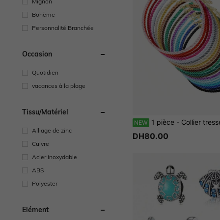
Mignon
Bohème
Personnalité Branchée
Occasion
Quotidien
vacances à la plage
Tissu/matériel
1 pièce - Collier tressé fait main de style bohème, collier de base, collier d'amitié pour couple et meilleure amie, accessoire de co
NEW
Alliage de zinc
DH80.00
Cuivre
Acier inoxydable
ABS
Polyester
Élément