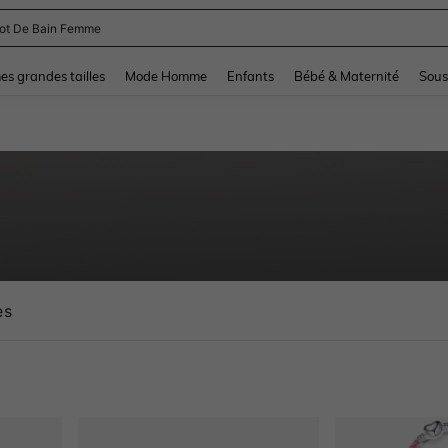
and down arrow keys to navigate search Dernière recherche and Rechercher et Tr
s grandes tailles
Mode Homme
Enfants
Bébé & Maternité
Sous
es