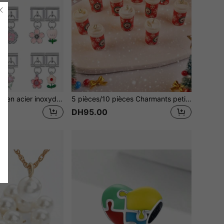
Bracelet modulaire en acier inoxydable à section unique, à la mode et charmant. Avec des designs uniques et variés, notamment des motifs famille, couronne, fleur, meilleur ami. Convient aux femmes, couples et familles pour faire soi-même des bracelets, colliers, pendentifs et accessoires de bijouterie artisanale. Convient à tous.
5 pièces/10 pièces Charmants petits pendentifs tasse à café flocon de neige en résine, petits ornements en résine, breloques pour bijoux faits main, accessoires de décoration suspendus pour la maison et les fêtes, fabrication de porte-clés, de sacs, de colliers, de décorations de Noël et d'accessoires
DH95.00