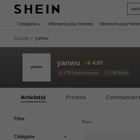
Sac
Use up 
Catégories
Vêtements pour femmes
Vêtements pour femme
Accueil
yanwu
/
yanwu
4.87
8.7K Vendu récemment
1.9K Rachat
Article(s)
Promos
Commentair
Filtre
Plus
Catégorie