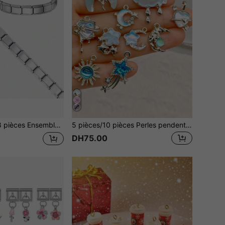
démarrage de bracelets élastiques à épissure vierges, bracelet modulaire italien à épissure de base, matériau en acier inoxydable, convient pour le port quotidien ou le DIY fait main
5 pièces/10 pièces Perles pendentif Charm, style Y2K papillon, coquillage, étoile, arbre, cœur, aile, fleur Charms, convient pour la fabrication de bijoux DIY, collier, boucles d'oreilles, bracelet, accessoires de porte-clés, super idée de cadeau
DH75.00