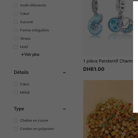
multi-éléments
Cœur
Aucune
Forme irrégulière
Strass
Noël
Voir plus
DH61.00
Détails
Cœur
Métal
Type
Chaîne en cuivre
Cordon en polyester