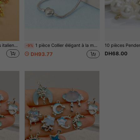
20 pièces Bracelets charms italiens à la mode de couleur dorée, bijoux en acier inoxydable, combinaison de modules aléatoires pour bracelets, bracelets de cheville, bagues, colliers, charms, amulettes, petits accessoires, artisanat de fabrication de bijoux
1 pièce Collier élégant à la mode avec boucle en forme de cœur brillant et chaîne serpent, collier de base DIY, convient pour le port quotidien, les rendez-vous, les fêtes, cadeau d'anniversaire pour femmes, cadeau de festival de musique et de vacances
-9%
DH68.00
DH93.77