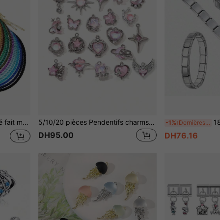
llier tressé de base essentiel DIY fait main
5/10/20 pièces Pendentifs charms aléatoires style Y2K rose avec papillon, soleil, lune, étoile, cœur en émail pour la fabrication de colliers, bracelets, bijoux, artisanat, porte-clés, breloques de sac
18 pièces Ensemble de 
-1%
Dernières 8 heures
DH95.00
DH76.16