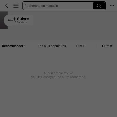
Recherche en magasin
JJhijab
Suivre
5 Suiveurs
4.93
Article(s)
Commentaires
Recommander
Les plus populaires
Prix
Filtre
Aucun article trouvé
Veuillez essayer une autre recherche.