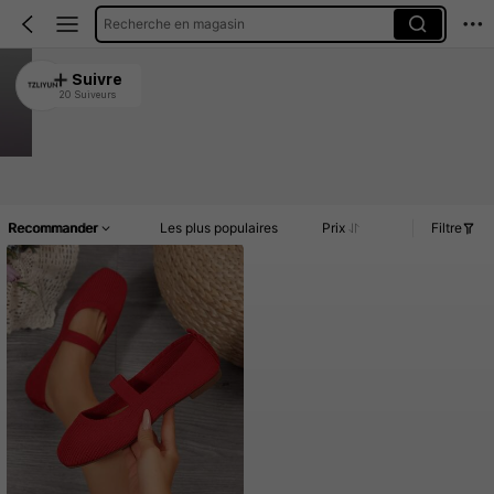
Recherche en magasin
TZLIYUN
Suivre
20 Suiveurs
4.87
858 Vendu récemment
Article(s)
Commentaires
Recommander
Les plus populaires
Prix
Filtre