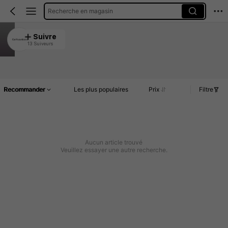
Recherche en magasin
CanYuoutdoors
Suivre
13 Suiveurs
4.90
Article(s)
Commentaires
Recommander
Les plus populaires
Prix
Filtre
Aucun article trouvé
Veuillez essayer une autre recherche.