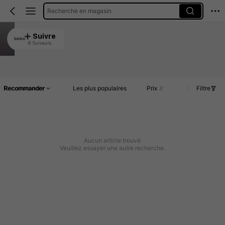
Recherche en magasin
SANLU
Suivre
6 Suiveurs
5.00
Article(s)
Commentaires
Recommander
Les plus populaires
Prix
Filtre
Aucun article trouvé
Veuillez essayer une autre recherche.