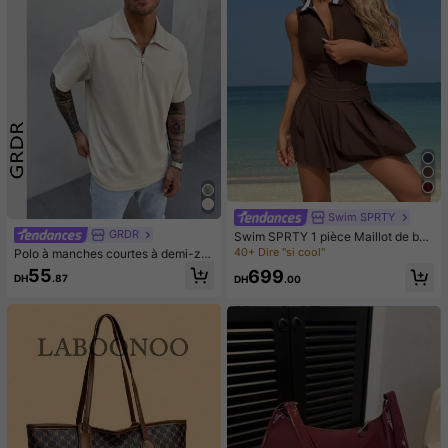
Swim SPRTY
GRDR
Swim SPRTY 1 pièce Maillot de bai
n une pièce pour femme avec col bl
40+ Dire "si cool"
Polo à manches courtes à demi-zip
ocs de couleurs et ourlet froncé, po
de couleur unie pour hommes GRD
55
699
ur les vacances d'été à la plage
DH
.87
DH
.00
R, polyvalent et décontracté chic