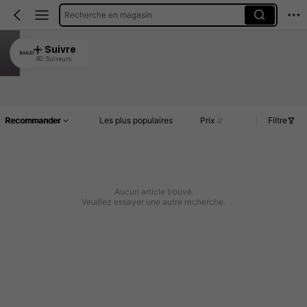
Recherche en magasin
BAILEI
Suivre
80 Suiveurs
4.93
Article(s)
Commentaires
Recommander
Les plus populaires
Prix
Filtre
Aucun article trouvé
Veuillez essayer une autre recherche.