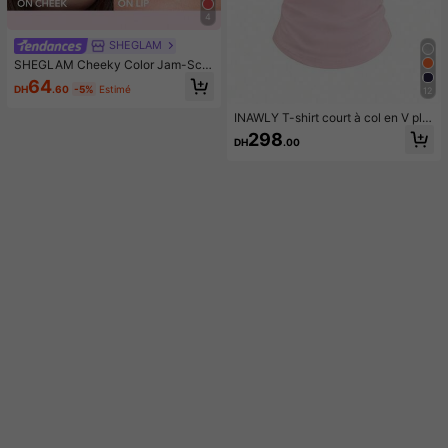
4
SHEGLAM
SHEGLAM Cheeky Color Jam-Scar
let Sunset Rouge Marque De Beaut
64
DH
.60
-5%
Estimé
12
é CosméTique Maquillage Pour Fe
mmes Et Filles
INAWLY T-shirt court à col en V plis
sé avec imprimé nœud pour femme
298
DH
.00
s